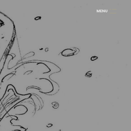
M
E
N
U